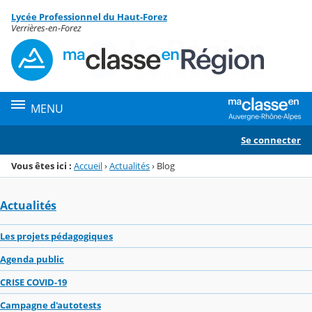
Panneau de gestion des cookies
Lycée Professionnel du Haut-Forez
Menu de la rubrique
Contenu
Verrières-en-Forez
MENU
Se connecter
Vous êtes ici :
Accueil
›
Actualités
›
Blog
Actualités
Les projets pédagogiques
Agenda public
CRISE COVID-19
Campagne d'autotests