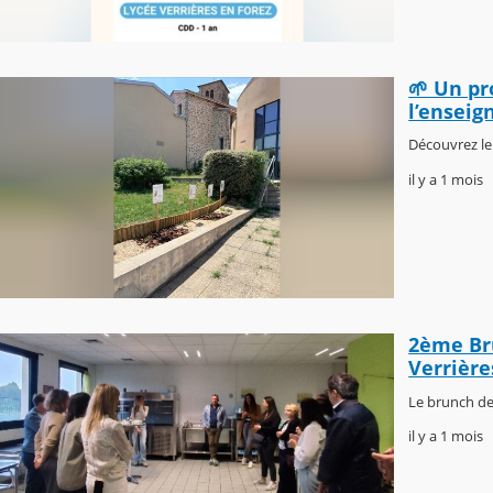
🌱 Un pr
l’enseig
Découvrez le
il y a 1 mois
2ème Bru
Verrière
Le brunch des
il y a 1 mois