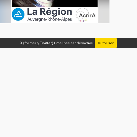
X (formerly Twitter) timelines est désactivé.
Autoriser