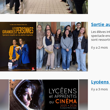
Sortie a
Les élèves in
spectacle enq
sont ressorti
il y a 2 mois
Lycéens 
il y a 3 mois