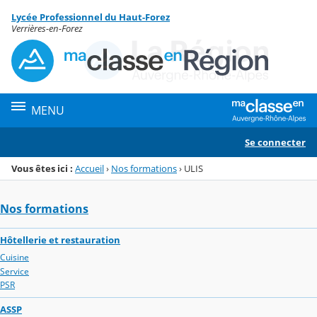
Panneau de gestion des cookies
Lycée Professionnel du Haut-Forez
Menu de la rubrique
Contenu
Verrières-en-Forez
MENU
Se connecter
Vous êtes ici :
Accueil
›
Nos formations
›
ULIS
Nos formations
Hôtellerie et restauration
Cuisine
Service
PSR
ASSP