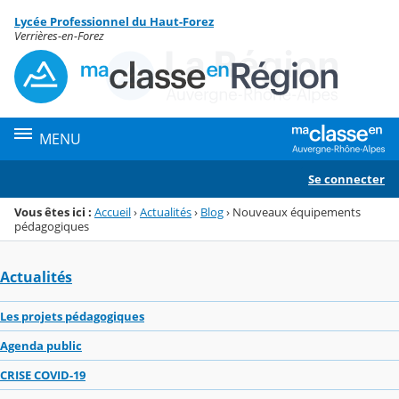
Panneau de gestion des cookies
Lycée Professionnel du Haut-Forez
Menu de la rubrique
Contenu
Verrières-en-Forez
MENU
Se connecter
Vous êtes ici :
Accueil
›
Actualités
›
Blog
›
Nouveaux équipements
pédagogiques
Actualités
Les projets pédagogiques
Agenda public
CRISE COVID-19