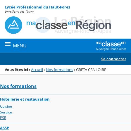
Panneau de gestion des cookies
Lycée Professionnel du Haut-Forez
Menu de la rubrique
Contenu
Verrières-en-Forez
MENU
Se connecter
Vous êtes ici :
Accueil
›
Nos formations
›
GRETA CFA LOIRE
Nos formations
Hôtellerie et restauration
Cuisine
Service
PSR
ASSP