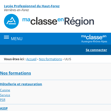
Panneau de gestion des cookies
Lycée Professionnel du Haut-Forez
Menu de la rubrique
Contenu
Verrières-en-Forez
MENU
Se connecter
Vous êtes ici :
Accueil
›
Nos formations
›
ULIS
Nos formations
Hôtellerie et restauration
Cuisine
Service
PSR
ASSP